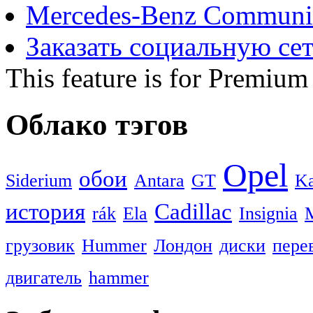
Mercedes-Benz Communi
Заказать социальную се
This feature is for Premium
Облако тэгов
Opel
обои
Siderium
Antara
GT
Ka
история
Cadillac
rák
Ela
Insignia
грузовик
Hummer
Лондон
диски
пере
двигатель
hammer