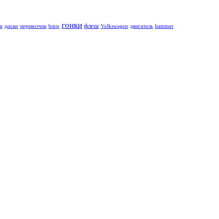
гонки
флеш
н
диски
перевозчик
bmw
Volkswagen
двигатель
hammer