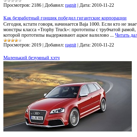
Просмотров:
2186
|
Добавил:
ragnit
|
Дата:
2010-11-22
Как безработный гонщик победил гигантские корпорации
Сегодня, кстати говоря, начинается Baja 1000. Если кто не зна
монстры класса «Trophy Truck»: прототипы с трубчатой рамой,
которой прототипы выдерживают ацкое валилово
...
Читать да
Просмотров:
2019
|
Добавил:
ragnit
|
Дата:
2010-11-22
Маленький безумный хэтч