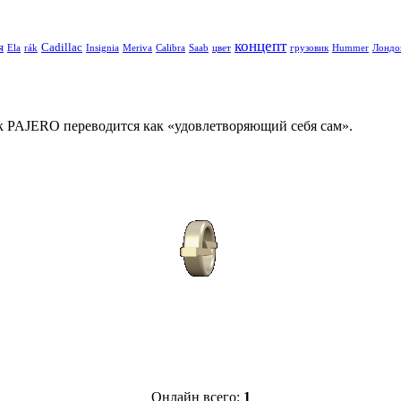
концепт
я
Cadillac
Ela
rák
Insignia
Meriva
Calibra
Saab
цвет
грузовик
Hummer
Лондо
как PAJERO переводится как «удовлетворяющий себя сам».
Онлайн всего:
1