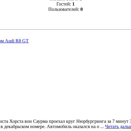
Гостей:
1
Пользователей:
0
ом Audi R8 GT
та Хорста вон Саурма проехал круг Нюрбургринга за 7 минут 34
 в декабрьском номере. Автомобиль оказался на о
...
Читать даль