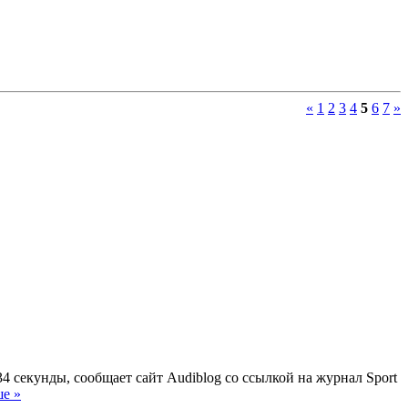
«
1
2
3
4
5
6
7
»
 секунды, сообщает сайт Audiblog со ссылкой на журнал Sport
ше »