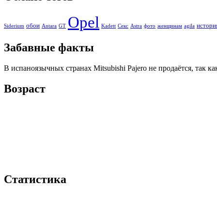
Opel
обои
истори
Siderium
Antara
GT
Kadett
Секс
Astra
фото
женщинам
agila
Забавные факты
В испаноязычных странах Mitsubishi Pajero не продаётся, так 
Возраст
Статистика