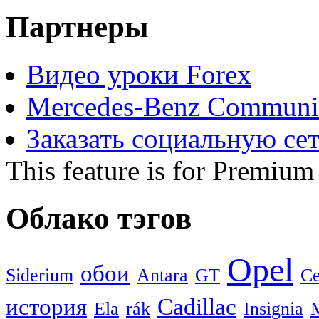
Партнеры
Видео уроки Forex
Mercedes-Benz Communi
Заказать социальную се
This feature is for Premium
Облако тэгов
Opel
обои
Siderium
Antara
GT
С
история
Cadillac
Ela
rák
Insignia