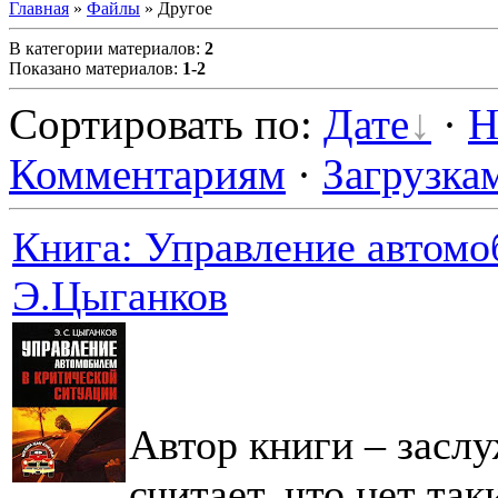
Главная
»
Файлы
» Другое
В категории материалов
:
2
Показано материалов
:
1-2
Сортировать по
:
Дате
·
Н
Комментариям
·
Загрузка
Книга: Управление автомо
Э.Цыганков
Автор книги – засл
считает, что нет так