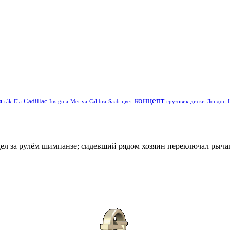
концепт
я
Cadillac
rák
Ela
Insignia
Meriva
Calibra
Saab
цвет
грузовик
диски
Лондон
л за рулём шимпанзе; сидевший рядом хозяин переключал рычаг