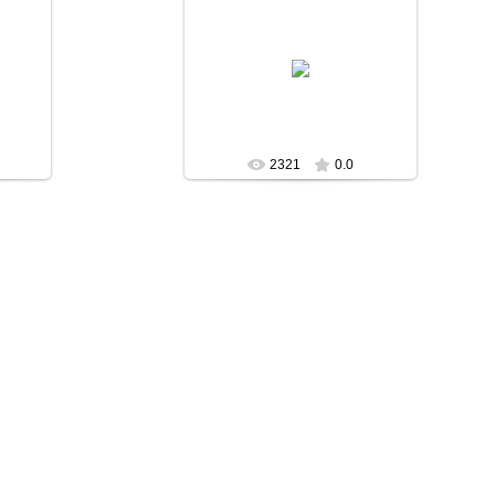
2009-04-04
Superman
2321
0.0