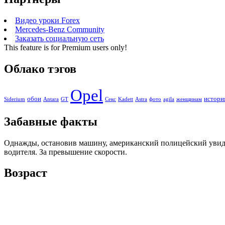
Видео уроки Forex
Mercedes-Benz Community
Заказать социальную сеть
This feature is for Premium users only!
Облако тэгов
Opel
обои
истори
Siderium
Antara
GT
Секс
Kadett
Astra
фото
agila
женщинам
Забавные факты
Однажды, остановив машину, американский полицейский увиде
водителя. За превышение скорости.
Возраст