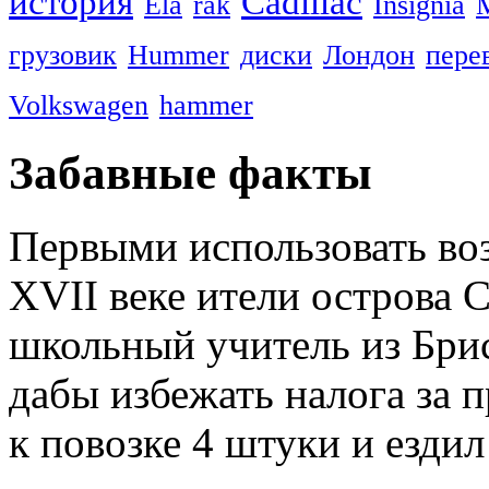
история
Cadillac
Ela
rák
Insignia
грузовик
Hummer
диски
Лондон
пере
Volkswagen
hammer
Забавные факты
Первыми использовать во
XVII веке ители острова С
школьный учитель из Брис
дабы избежать налога за 
к повозке 4 штуки и ездил