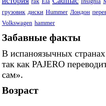
история
Cadillac
rák
Ela
Insignia
грузовик
диски
Hummer
Лондон
пере
Volkswagen
hammer
Забавные факты
В испаноязычных странах M
так как PAJERO переводи
сам».
Возраст